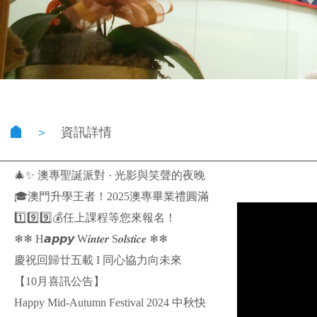
＞
資訊詳情
🎄✨ 澳專聖誕派對 · 光影與笑聲的夜晚
✨🎄
🎓澳門升學王者！2025澳專畢業禮圓滿
結束！
1️⃣9️⃣9️⃣💰任上課程等您來報名！
❄❄ H𝙖𝙥𝙥𝙮 W𝒊𝒏𝒕𝒆𝒓 S𝒐𝒍𝒔𝒕𝒊𝒄𝒆 ❄❄
慶祝回歸廿五載 I 同心協力向未來
【10月喜訊公告】
Happy Mid-Autumn Festival 2024 中秋快