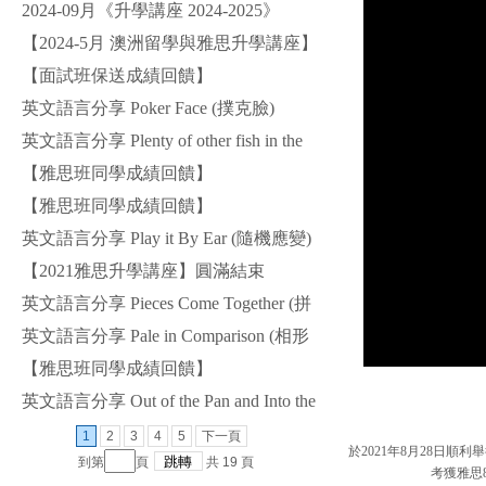
樂
2024-09月《升學講座 2024-2025》
【2024-5月 澳洲留學與雅思升學講座】
圓滿結束
【面試班保送成績回饋】
英文語言分享 Poker Face (撲克臉)
英文語言分享 Plenty of other fish in the
sea (天涯何處無芳草)
【雅思班同學成績回饋】
【雅思班同學成績回饋】
英文語言分享 Play it By Ear (隨機應變)
【2021雅思升學講座】圓滿結束
英文語言分享 Pieces Come Together (拼
湊起來)
英文語言分享 Pale in Comparison (相形
見絀)
【雅思班同學成績回饋】
英文語言分享 Out of the Pan and Into the
Fire (出鍋入火)
1
2
3
4
5
下一頁
於2021年8月28日順
到第
頁
共
19
頁
考獲雅思